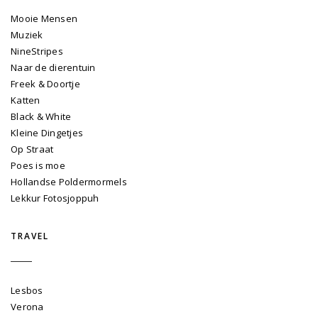
Mooie Mensen
Muziek
NineStripes
Naar de dierentuin
Freek & Doortje
Katten
Black & White
Kleine Dingetjes
Op Straat
Poes is moe
Hollandse Poldermormels
Lekkur Fotosjoppuh
TRAVEL
Lesbos
Verona