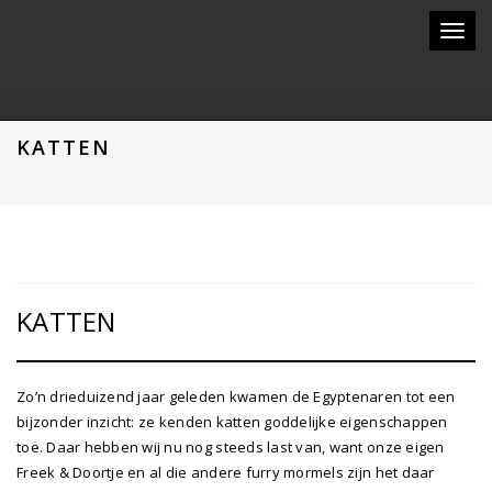
Toggl
naviga
KATTEN
KATTEN
Zo’n drieduizend jaar geleden kwamen de Egyptenaren tot een
bijzonder inzicht: ze kenden katten goddelijke eigenschappen
toe. Daar hebben wij nu nog steeds last van, want onze eigen
Freek & Doortje en al die andere furry mormels zijn het daar