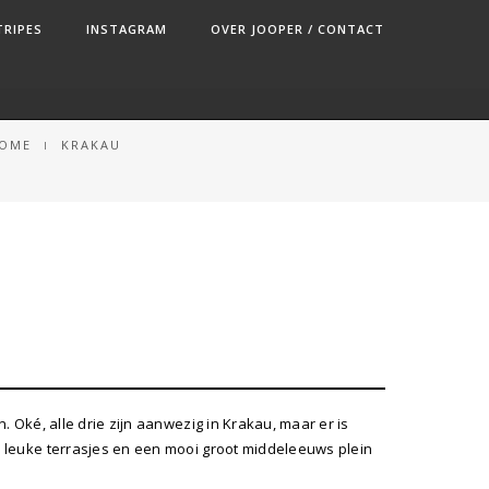
TRIPES
INSTAGRAM
OVER JOOPER / CONTACT
OME
KRAKAU
 Oké, alle drie zijn aanwezig in Krakau, maar er is
 leuke terrasjes en een mooi groot middeleeuws plein