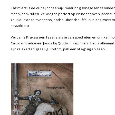
Kazimierz is de oude Joodse wijk, waar nog synagogen te vinden
met pijpenkrullen. Ze wiegen perfect op en neer boven jarenoud
ze. Aldus onze eveneens Joodse Über-chauffeur. In Kazimierz vin
straatkunst.
Verder is Krakau een feestje als je van goed eten en drinken ho
Cargo of tradioneel Joods bij Qrudo in Kazimierz: het is allemaa
zijn relaxed en gezellig. Kortom, pak een vliegtuig en gaan!