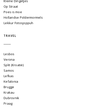
Kleine Dingetjes
Op Straat
Poes is moe
Hollandse Poldermormels
Lekkur Fotosjoppuh
TRAVEL
Lesbos
Verona
Split (Kroatië)
Samos
Lefkas
Kefalonia
Brugge
Krakau
Dubrovnik
Praag