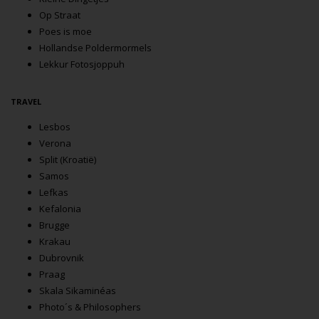
Op Straat
Poes is moe
Hollandse Poldermormels
Lekkur Fotosjoppuh
TRAVEL
Lesbos
Verona
Split (Kroatië)
Samos
Lefkas
Kefalonia
Brugge
Krakau
Dubrovnik
Praag
Skala Sikaminéas
Photo´s & Philosophers