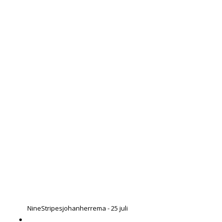
NineStripes
johanherrema - 25 juli