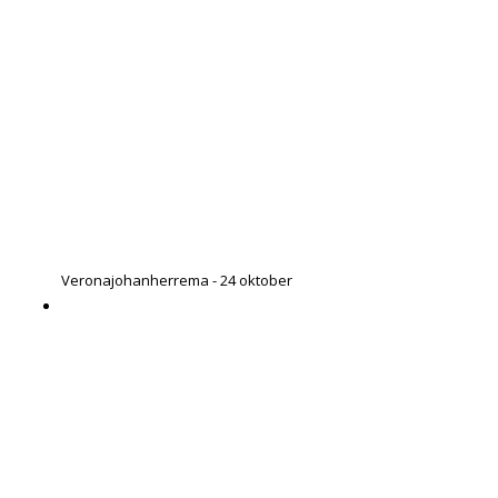
Verona
johanherrema - 24 oktober