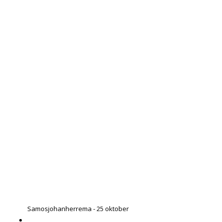
Samos
johanherrema - 25 oktober